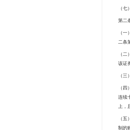
（七
第二
（一
二条
（二
该证
（三
（四
连续
上，
（五
制的