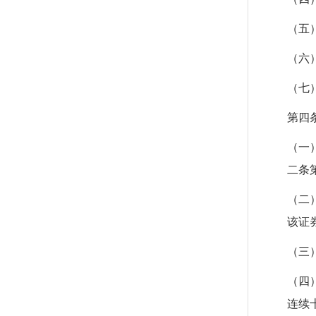
（五
（六
（七
第四
（一
二条
（二
该证
（三
（四
连续