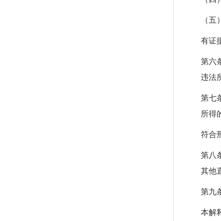
（五
有证
第六
违法
第七
所得
符合
第八
其他
第九
本解