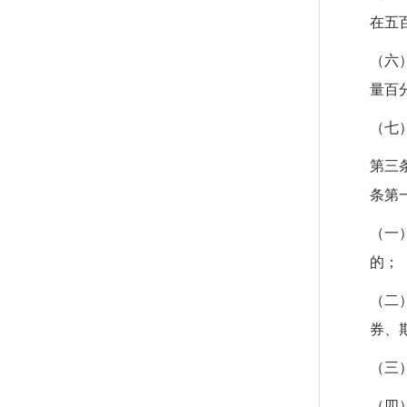
在五
（六
量百
（七
第三
条第
（一
的；
（二
券、
（三
（四